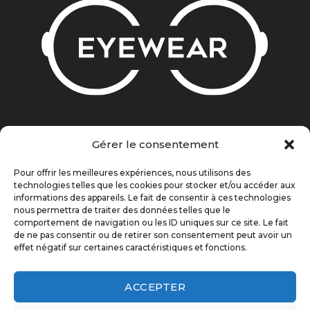
MON COMPTE
Gérer le consentement
CGV
MENTIONS LÉGALES
Pour offrir les meilleures expériences, nous utilisons des
POLITIQUE DE CONFIDENTIALITÉ
technologies telles que les cookies pour stocker et/ou accéder aux
informations des appareils. Le fait de consentir à ces technologies
nous permettra de traiter des données telles que le
comportement de navigation ou les ID uniques sur ce site. Le fait
de ne pas consentir ou de retirer son consentement peut avoir un
effet négatif sur certaines caractéristiques et fonctions.
Création par
HÉHOCOM.
ACCEPTER
Romeo Eyewear
. Tout droit réservé.
Nous utilisons des cookies sur notre site Web pour
vous offrir l'expérience la plus pertinente en